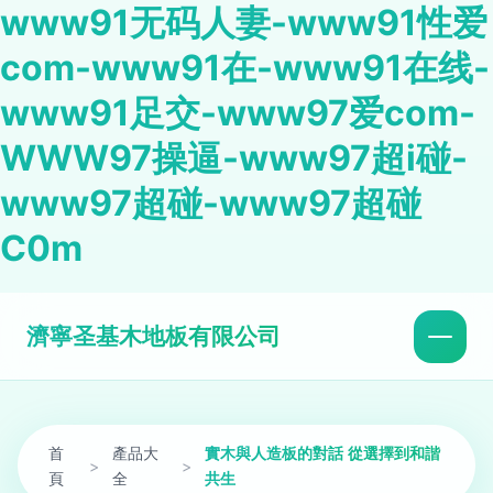
www91无码人妻-www91性爱
com-www91在-www91在线-
www91足交-www97爱com-
WWW97操逼-www97超i碰-
www97超碰-www97超碰
C0m
濟寧圣基木地板有限公司
首
產品大
實木與人造板的對話 從選擇到和諧
>
>
頁
全
共生