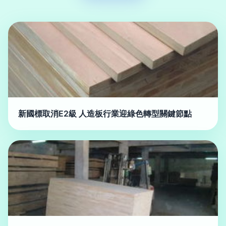
新國標取消E2級 人造板行業迎綠色轉型關鍵節點