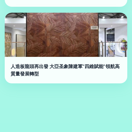
人造板龍頭再出發 大亞圣象陳建軍“四維賦能”領航高
質量發展轉型