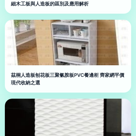
細木工板與人造板的區別及應用解析
茲桐人造板刨花板三聚氰胺板PVC餐邊柜 齊家網平價
現代收納之選