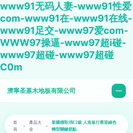
www91无码人妻-www91性爱
com-www91在-www91在线-
www91足交-www97爱com-
WWW97操逼-www97超i碰-
www97超碰-www97超碰
C0m
濟寧圣基木地板有限公司
首
產品大
新國標取消E2級 人造板行業迎綠色
>
>
頁
全
轉型關鍵節點