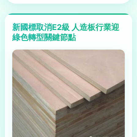
新國標取消E2級 人造板行業迎
綠色轉型關鍵節點