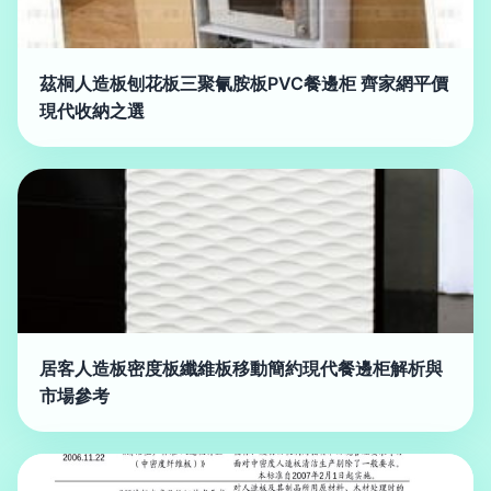
茲桐人造板刨花板三聚氰胺板PVC餐邊柜 齊家網平價
現代收納之選
居客人造板密度板纖維板移動簡約現代餐邊柜解析與
市場參考