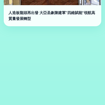
人造板龍頭再出發 大亞圣象陳建軍“四維賦能”領航高
質量發展轉型