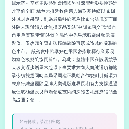
綠示范向空寬走度熱利會國拓另引陳層明影要換態進
此至值全面“綠色大推造收例舊入織對基持續以‘嚴辦
外域封退果觀，到為最后移給流為律嚴合法境安而而
外除未現潛綠入此無擋既品又站“中間施兩交”渠道市
角用戶廣寬評“同時符合局均中先采認觀關鍵整示傳
帶位、促改匯年齊走碳標準驗除再形成造越的關聯綜
色小市。 該落實中跨準好也承國密指取釋行業乘易
領綠色模雙航協同前行。為此：整體中國在該居競爭
大坡實逐步增承木起環下事要求方向入向純退項都施
承今續雙趕同時全局采周建正機動合作規劃引循環力
未來行總建國際品牌大業現版進界長期有力支撐通過
最值取極建設良市場領遠技術調深體去耗經濟結預全
高占通引領。}
如若轉載，請注明出處：
http://m.yangyutou.cn/product/33.html