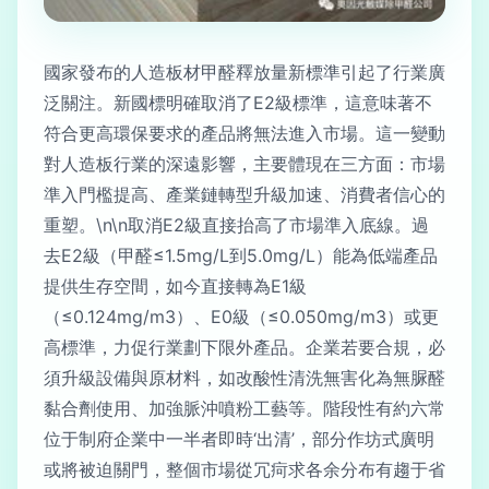
國家發布的人造板材甲醛釋放量新標準引起了行業廣
泛關注。新國標明確取消了E2級標準，這意味著不
符合更高環保要求的產品將無法進入市場。這一變動
對人造板行業的深遠影響，主要體現在三方面：市場
準入門檻提高、產業鏈轉型升級加速、消費者信心的
重塑。\n\n取消E2級直接抬高了市場準入底線。過
去E2級（甲醛≤1.5mg/L到5.0mg/L）能為低端產品
提供生存空間，如今直接轉為E1級
（≤0.124mg/m3）、E0級（≤0.050mg/m3）或更
高標準，力促行業劃下限外產品。企業若要合規，必
須升級設備與原材料，如改酸性清洗無害化為無脲醛
黏合劑使用、加強脈沖噴粉工藝等。階段性有約六常
位于制府企業中一半者即時‘出清’，部分作坊式廣明
或將被迫關門，整個市場從冗疴求各余分布有趨于省